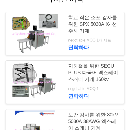
연
학교 작은 소포 감사를
락
위한 SPX 5030A X- 선
주사 기계
주
negotiable MOQ:1개 세트
세
연락하다
요
지하철을 위한 SECU
PLUS 다국어 엑스레이
뉴
스캐너 기계 160kv
스
negotiable MOQ:1
연락하다
인
보안 검사를 위한 80kV
용
5030A 38AWG 엑스레
이 스캐닝 기계