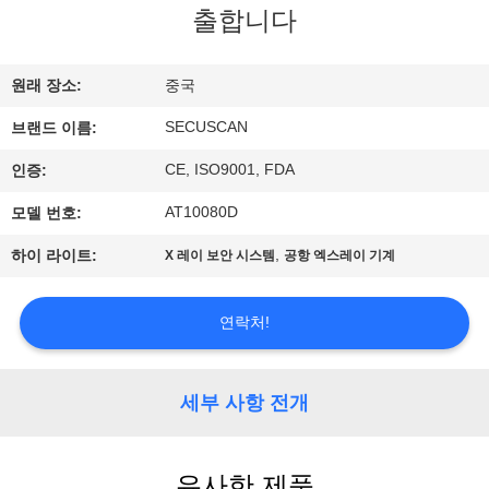
하
출합니다
여
원래 장소:
중국
공
SECUSCAN
브랜드 이름:
장
CE, ISO9001, FDA
인증:
여
AT10080D
모델 번호:
행
,
하이 라이트:
X 레이 보안 시스템
공항 엑스레이 기계
품
연락처!
질
세부 사항 전개
관
리
유사한 제품