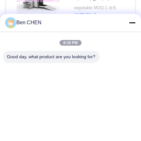
문
negotiable MOQ:1 세트
을
연락하다
Ben CHEN
요
구
모든
8:30 PM
하
Good day, what product are you looking for?
X 레이 수하물 스캐너
짐과 소포 검사
세
요
도보 통해 금속 탐지
차량 밑에 감시 시스
기
템
사
폭발물 탐지기
비 선 결합형 측정기
이
트
도로 안전장비
병 액체 스캐너
맵