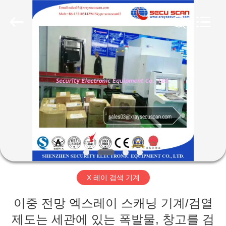
체.
Copyright
©
2012
-
2026
SHENZHEN
SECURITY
집
ELECTRONIC
EQUIPMENT
CO.,
LIMITED.
All
제
Rights
Reserved.
품
우
리
X 레이 검색 기계
에
이중 전망 엑스레이 스캐닝 기계/검열
대
제도는 세관에 있는 폭발물, 창고를 검