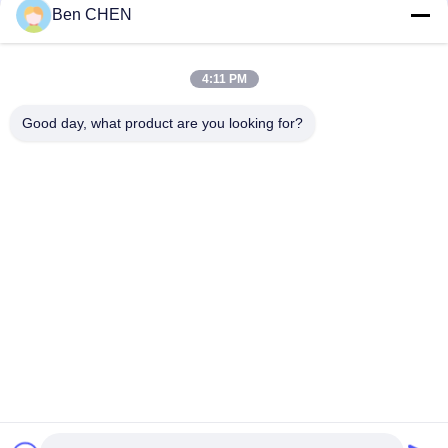
Ben CHEN
연
모든
락
4:11 PM
주
Good day, what product are you looking for?
X 레이 수하물 스캐너
짐과 소포 검사
세
요
도보 통해 금속 탐지
차량 밑에 감시 시스
기
템
뉴
폭발물 탐지기
비 선 결합형 측정기
스
도로 안전장비
병 액체 스캐너
인
용
구독하십시오