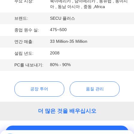
하
주요 시장:
북아메리카 , 남아메리카 , 동유럽 , 동아시
아 , 동남 아시아 , 중동 ,Africa
여
브랜드:
SECU 플러스
475~500
종업 원수 실:
공
33 Million-35 Million
연간 매출:
장
2008
설립 년도:
여
80% - 90%
PC를 내보내기:
행
품
공장 투어
품질 관리
질
더 많은 것을 배우십시오
관
리
연락처!