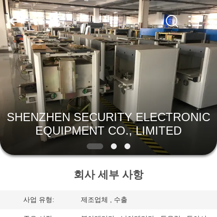
체.
Copyright
©
2012
-
2026
SHENZHEN
SECURITY
집
ELECTRONIC
EQUIPMENT
CO.,
LIMITED.
All
제
Rights
Reserved.
품
SHENZHEN SECURITY ELECTRONIC
EQUIPMENT CO., LIMITED
우
리
회사 세부 사항
에
대
사업 유형:
제조업체 , 수출