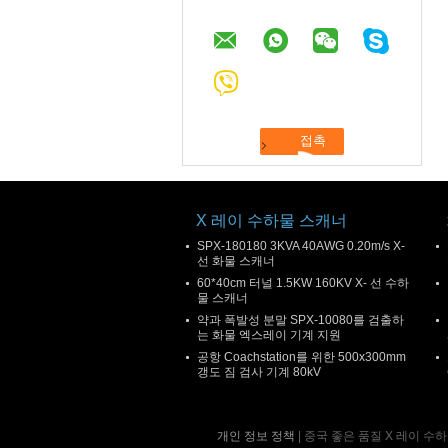
X 레이 수하물 스캐너
SPX-180180 3KVA 40AWG 0.20m/s X-
선 화물 스캐너
60*40cm 터널 1.5KW 160KV X- 선 수하
물 스캐너
약과 폭발성 분말 SPX-10080를 검출하
는 화물 엑스레이 기계 지원
공항 Coachstation를 위한 500x300mm
갱도 짐 검사 기계 80kV
개인 정보 정책
| 중국 좋은 품질 X 레이 수하물 스캐