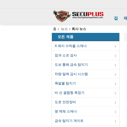
집
홈
뉴스
회사 뉴스
모든 제품
X 레이 수하물 스캐너
짐과 소포 검사
도보 통해 금속 탐지기
차량 밑에 감시 시스템
폭발물 탐지기
비 선 결합형 측정기
도로 안전장비
병 액체 스캐너
금속 탐지기 게이트