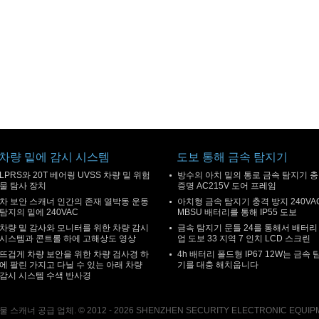
차량 밑에 감시 시스템
도보 통해 금속 탐지기
LPRS와 20T 베어링 UVSS 차량 밑 위험
방수의 아치 밑의 통로 금속 탐지기 
물 탐사 장치
증명 AC215V 도어 프레임
차 보안 스캐너 인간의 존재 열박동 운동
아치형 금속 탐지기 충격 방지 240VA
탐지의 밑에 240VAC
MBSU 배터리를 통해 IP55 도보
차량 밑 감사와 모니터를 위한 차량 감시
금속 탐지기 문틀 24를 통해서 배터리
시스템과 콘트롤 하에 고해상도 영상
업 도보 33 지역 7 인치 LCD 스크린
뜨겁게 차량 보안을 위한 차량 검사경 하
4h 배터리 폴드형 IP67 12W는 금속 
에 팔린 가지고 다닐 수 있는 아래 차량
기를 대충 해치웁니다
감시 시스템 수색 반사경
너 공급 업체. © 2012 - 2026 SHENZHEN SECURITY ELECTRONIC EQUIPMENT CO