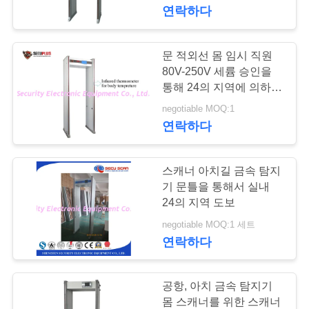
하
연락하다
여
문 적외선 몸 임시 직원
159
공
80V-250V 세륨 승인을
도보 통해 금속 탐지
통해 24의 지역에 의하여
장
활 모양으로 하는 금속 도
negotiable MOQ:1
기
보
연락하다
여
행
스캐너 아치길 금속 탐지
기 문틀을 통해서 실내
품
24의 지역 도보
177
negotiable MOQ:1 세트
차량 밑에 감시 시스
질
연락하다
관
템
리
공항, 아치 금속 탐지기
몸 스캐너를 위한 스캐너