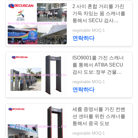
문
2 사이 혼합 거리를 가진
가득 차있는 몸 스캐너를
을
26
통해서 SECU 검사
요
ATIIIA 도보도보를 통하
negotiable MOQ:1
도로 안전장비
여
연락하다
구
하
ISO9001를 가진 스캐너
세
를 통해서 ATIIIA SECU
검사 도보: 정부 건물을
요
위한 2000의 증명서
32
negotiable MOQ:1
연락하다
사
병 액체 스캐너
세륨 증명서를 가진 컨벤
이
션 센터를 위한 스캐너를
트
통해서 중국 도보
negotiable MOQ:1
맵