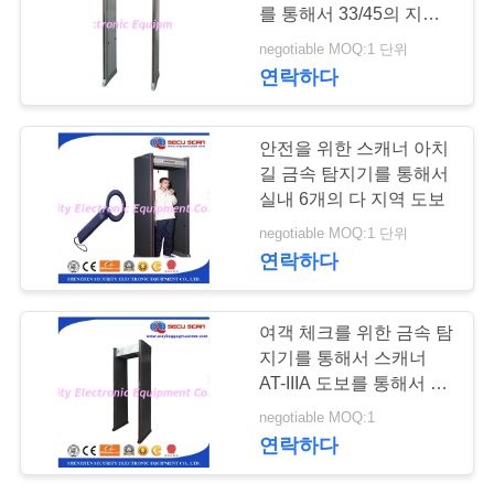
를 통해서 33/45의 지역
연
도보
negotiable MOQ:1 단위
67
연락하다
락
주
폭발물 탐지기
안전을 위한 스캐너 아치
세
길 금속 탐지기를 통해서
실내 6개의 다 지역 도보
요
negotiable MOQ:1 단위
연락하다
뉴
5
여객 체크를 위한 금속 탐
스
지기를 통해서 스캐너
비 선 결합형 측정기
AT-IIIA 도보를 통해서 6
개의 지역 도보
인
negotiable MOQ:1
연락하다
용