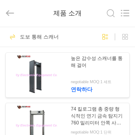
체.
Copyright
©
제품 소개
2012
-
2026
SHENZHEN
SECURITY
집
396
ELECTRONIC
도보 통해 스캐너
EQUIPMENT
X 레이 수하물 스캐
CO.,
LIMITED.
All
제
Rights
너
Reserved.
높은 감수성 스캐너를 통
품
해 걸어
negotiable MOQ:1 세트
우
연락하다
260
리
에
74 킬로그램 총 중량 형
짐과 소포 검사
식적인 연기 금속 탐지기
대
760 밀리미터 안쪽 사이
즈 SPW300S
negotiable MOQ:1 단위