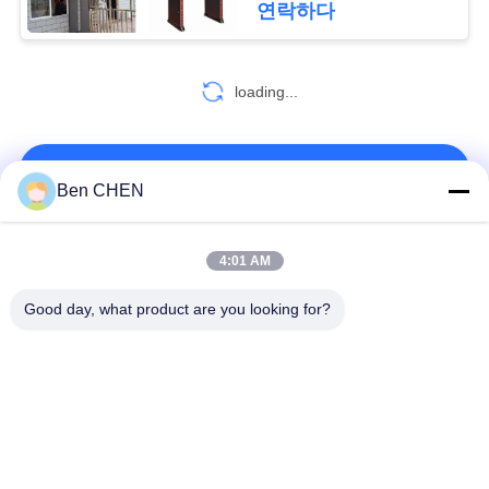
연락하다
81
PRIVACY
loading...
금속 탐지기 게이트
POLICY
연락처!
Ben CHEN
모든
4:01 AM
20
Good day, what product are you looking for?
휴대용 금속 탐지기
X 레이 수하물 스캐너
짐과 소포 검사
도보 통해 금속 탐지
차량 밑에 감시 시스
기
템
폭발물 탐지기
비 선 결합형 측정기