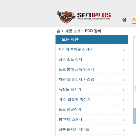
집
홈
제품 소개
EOD 장비
모든 제품
X 레이 수하물 스캐너
짐과 소포 검사
도보 통해 금속 탐지기
차량 밑에 감시 시스템
폭발물 탐지기
비 선 결합형 측정기
도로 안전장비
병 액체 스캐너
금속 탐지기 게이트