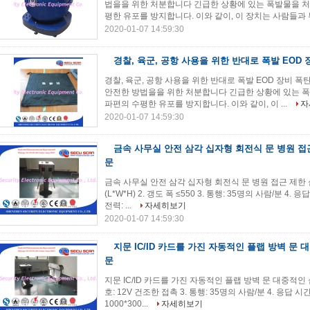
법을을 위한 처분합니다 긴급한 상황에 있는 폭발물을 처
평한 유포를 방지합니다. 이와 같이, 이 장치는 사람들과 부 
2020-01-07 14:59:30
경찰, 육군, 공항 사용을 위한 반대로 폭발 EOD 장비
경찰, 육군, 공항 사용을 위한 반대로 폭발 EOD 장비 폭탄 
안전한 방법을을 위한 처분합니다 긴급한 상황에 있는 폭
파편의 수평한 유포를 방지합니다. 이와 같이, 이 ...
자
2020-01-07 14:59:30
금속 사무실 안전 삼각 십자형 회전식 문 병원 접
문
금속 사무실 안전 삼각 십자형 회전식 문 병원 접근 제한 십자형 
(L*W*H) 2. 갱도 폭 ≤550 3. 통행: 35명의 사람/분 4. 응답 
전력: ...
자세히보기
2020-01-07 14:59:30
지문 IC/ID 카드를 가진 자동적인 플랩 방벽 문
문
지문 IC/ID 카드를 가진 자동적인 플랩 방벽 문 대중적인 십
호: 12V 건조한 접촉 3. 통행: 35명의 사람/분 4. 응답 시간: 0
1000*300...
자세히보기