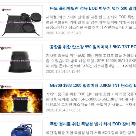
탄도 폴리에틸렌 섬유 EOD 핵무기 덮개 590 밀
지하철, 버스 스테이션에 쓸 다층 탄도 소재와 EOD 폭탄
련된 폭발물에 의해 만큼 잘 양쪽 미숙 인력에 의해 사용을
공장소에서 의심스러운 폭발 장치에 직면하골 때. 기술 ..
2020-12-30 16:53:48
공항을 위한 탄소강 950 밀리미터 1.5KG TNT E
기차역 중국을 위한 EOD 장비 판매 고강도 충돌 저항성 
할 수 있습니다 방폭 배럴 모델 : SPE-1500G-SM1 1
해 바텀-콘베니엔트에 고쳐진 캐스터들 4명. ...
자세히
2020-10-14 17:11:44
GB700-1988 1200 밀리미터 3.0KG TNT 탄소
기차역 중국을 위한 EOD 장비 판매 공항 기차역 중국을 
판매 방폭 배럴 모델 : SPE-3000G-SM1 3KG TNT
니엔트에 고쳐진 캐스터들 4명. 폭발적 기사를 ...
자세
2020-10-14 17:08:51
폭탄 정리를 위한 폭발성 병기 처리 EOD 장비 폭
폭탄 정리를 위한 폭발성 병기 처리 EOD 장비 폭탄 탱크