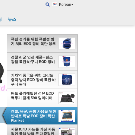
Korean
청
뉴스
폭탄 정리를 위한 폭발성 병
기 처리 EOD 장비 폭탄 탱크
경찰 & 군 안전 제품 - 탄소
강철 폭탄 바구니 EOD 장비
기차역 중국을 위한 고강도
충격 방지 EOD 장비 폭탄 바
구니 판매
탄도 폴리에틸렌 섬유 EOD
핵무기 덮개 590 밀리미터
경찰, 육군, 공항 사용을 위한
반대로 폭발 EOD 장비 폭탄
Planket
지문 IC/ID 카드를 가진 자동
적인 플랩 방벽 문 대중적인