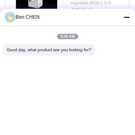
Multi-language
문
negotiable MOQ:1 단위
Software Interface and
연락하다
을
12 Months After
Ben CHEN
Services
요
모든
9:45 AM
구
Good day, what product are you looking for?
하
X 레이 수하물 스캐너
짐과 소포 검사
세
도보 통해 금속 탐지
차량 밑에 감시 시스
요
기
템
사
폭발물 탐지기
비 선 결합형 측정기
이
도로 안전장비
병 액체 스캐너
트
맵