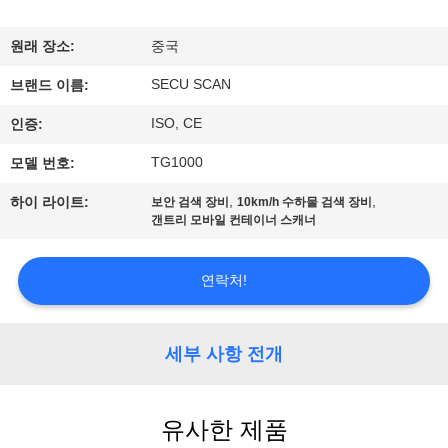
하
여
원래 장소:
중국
SECU SCAN
브랜드 이름:
공
ISO, CE
인증:
장
TG1000
모델 번호:
여
,
,
하이 라이트:
보안 검색 장비
10km/h 수하물 검색 장비
갠트리 모바일 컨테이너 스캐너
행
연락처!
품
질
세부 사항 전개
관
리
유사한 제품