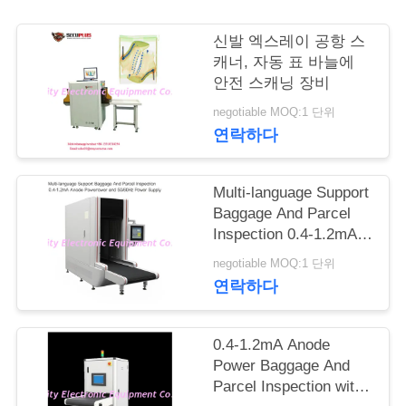
연
신발 엑스레이 공항 스
캐너, 자동 표 바늘에
락
안전 스캐닝 장비
주
negotiable MOQ:1 단위
연락하다
세
요
Multi-language Support
Baggage And Parcel
Inspection 0.4-1.2mA
뉴
Anode Power and
negotiable MOQ:1 단위
50/60Hz Power Supply
스
연락하다
인
0.4-1.2mA Anode
Power Baggage And
용
Parcel Inspection with