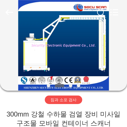
체.
Copyright
©
2012
-
2026
SHENZHEN
SECURITY
집
ELECTRONIC
EQUIPMENT
CO.,
LIMITED.
All
제
Rights
Reserved.
품
우
리
짐과 소포 검사
에
300mm 강철 수하물 검열 장비 미사일
대
구조물 모바일 컨테이너 스캐너