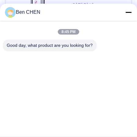
문
연락하다
Ben CHEN
을
요
모든
8:45 PM
구
Good day, what product are you looking for?
X 레이 수하물 스캐너
짐과 소포 검사
하
세
도보 통해 금속 탐지
차량 밑에 감시 시스
요
기
템
폭발물 탐지기
비 선 결합형 측정기
사
이
도로 안전장비
병 액체 스캐너
트
맵