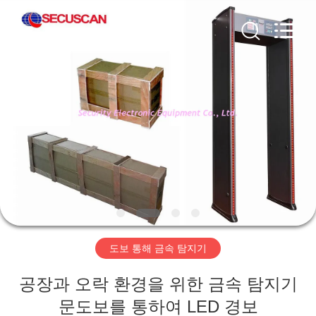
체.
Copyright
©
2012
-
2026
SHENZHEN
SECURITY
집
ELECTRONIC
EQUIPMENT
CO.,
LIMITED.
All
제
Rights
Reserved.
품
우
리
도보 통해 금속 탐지기
에
공장과 오락 환경을 위한 금속 탐지기
대
문도보를 통하여 LED 경보