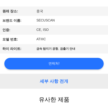
하
여
원래 장소:
중국
SECUSCAN
브랜드 이름:
공
CE, ISO
인증:
장
ATIIIC
모델 번호:
여
,
하이 라이트:
금속 탐지기 공항
검출기 안내
행
연락처!
품
질
세부 사항 전개
관
유사한 제품
리