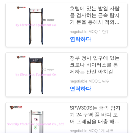
호텔에 있는 발열 사람
연
을 검사하는 금속 탐지
기 문을 통해서 적외선
락
체온 감지기 도보
negotiable MOQ:1 단위
주
연락하다
세
요
정부 청사 입구에 있는
코로나 바이러스를 통
제하는 안전 아치길 금
속 탐지기와 인간적인
뉴
negotiable MOQ:1 단위
온도 탐지
연락하다
스
SPW300S는 금속 탐지
인
기 24 구역 풀 바디 도
어 프레임을 대충 해치
용
웁니다
negotiable MOQ:1개 세트