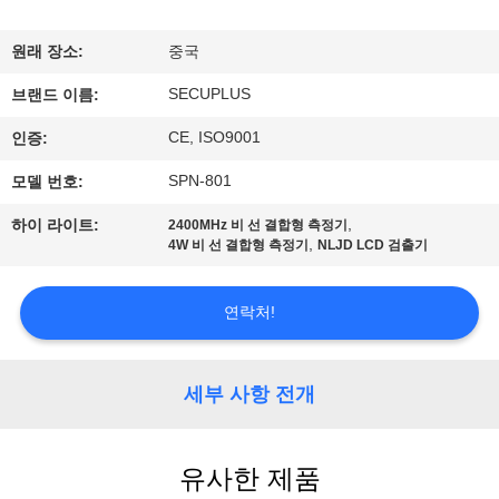
하
여
원래 장소:
중국
SECUPLUS
브랜드 이름:
공
CE, ISO9001
인증:
장
SPN-801
모델 번호:
여
,
하이 라이트:
2400MHz 비 선 결합형 측정기
,
4W 비 선 결합형 측정기
NLJD LCD 검출기
행
연락처!
품
질
세부 사항 전개
관
리
유사한 제품