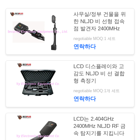
연
사무실/정부 건물을 위
한 NLJD 비 선형 접속
락
점 발견자 2400MHz
주
negotiable MOQ:1 세트
연락하다
세
요
LCD 디스플레이와 고
감도 NLJD 비 선 결합
형 측정기
뉴
negotiable MOQ:1개 세트
스
연락하다
인
LCD는 2.404GHz
2400MHz NLJD RF 금
용
속 탐지기를 지킵니다