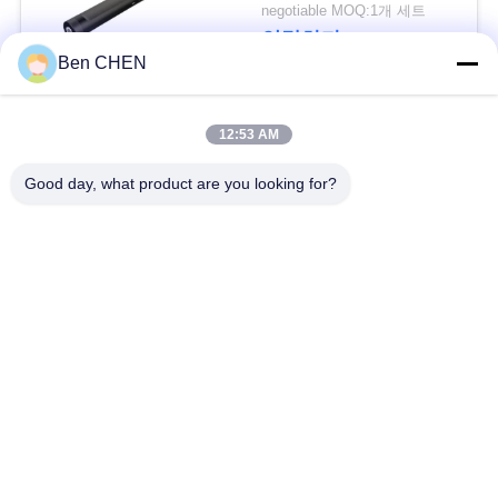
문
negotiable MOQ:1개 세트
연락하다
을
Ben CHEN
요
모든
12:53 AM
구
Good day, what product are you looking for?
하
X 레이 수하물 스캐너
짐과 소포 검사
세
도보 통해 금속 탐지
차량 밑에 감시 시스
요
기
템
사
폭발물 탐지기
비 선 결합형 측정기
이
도로 안전장비
병 액체 스캐너
트
맵