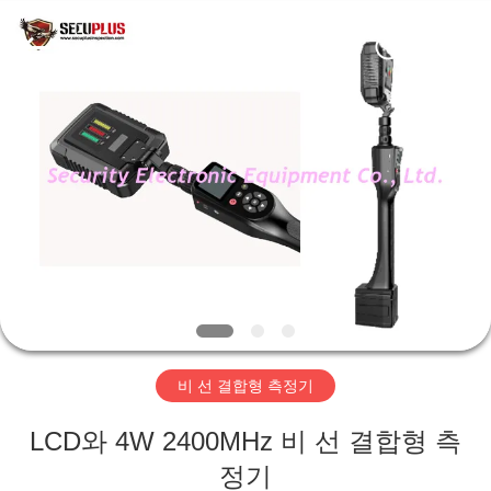
체.
Copyright
©
2012
-
2026
SHENZHEN
SECURITY
집
ELECTRONIC
EQUIPMENT
CO.,
LIMITED.
All
제
Rights
Reserved.
품
우
리
비 선 결합형 측정기
에
LCD와 4W 2400MHz 비 선 결합형 측
대
정기