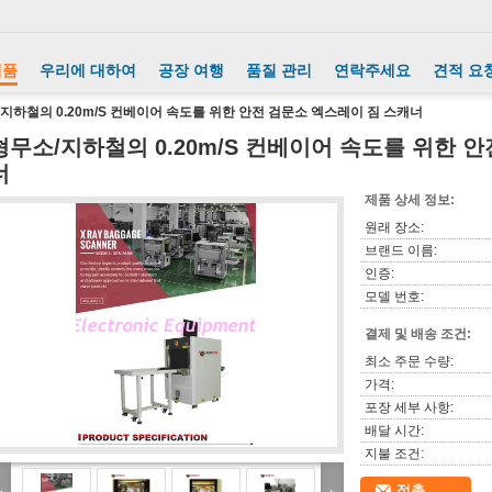
제품
우리에 대하여
공장 여행
품질 관리
연락주세요
견적 요
지하철의 0.20m/S 컨베이어 속도를 위한 안전 검문소 엑스레이 짐 스캐너
형무소/지하철의 0.20m/S 컨베이어 속도를 위한 
너
제품 상세 정보:
원래 장소:
브랜드 이름:
인증:
모델 번호:
결제 및 배송 조건:
최소 주문 수량:
가격:
포장 세부 사항:
배달 시간:
지불 조건:
접촉