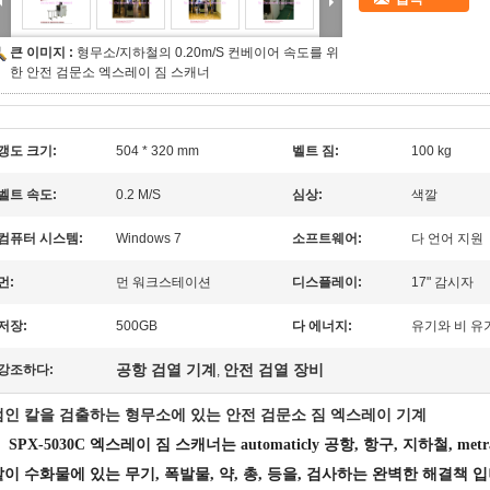
큰 이미지 :
형무소/지하철의 0.20m/S 컨베이어 속도를 위
한 안전 검문소 엑스레이 짐 스캐너
갱도 크기:
504 * 320 mm
벨트 짐:
100 kg
벨트 속도:
0.2 M/S
심상:
색깔
컴퓨터 시스템:
Windows 7
소프트웨어:
다 언어 지원
먼:
먼 워크스테이션
디스플레이:
17" 감시자
저장:
500GB
다 에너지:
유기와 비 유
공항 검열 기계
안전 검열 장비
강조하다:
,
범인 칼을 검출하는 형무소에 있는 안전 검문소 짐 엑스레이 기계
SPX-5030C 엑스레이 짐 스캐너는 automaticly 공항, 항구, 지하철, metr
같이 수화물에 있는 무기, 폭발물, 약, 총, 등을, 검사하는 완벽한 해결책 입