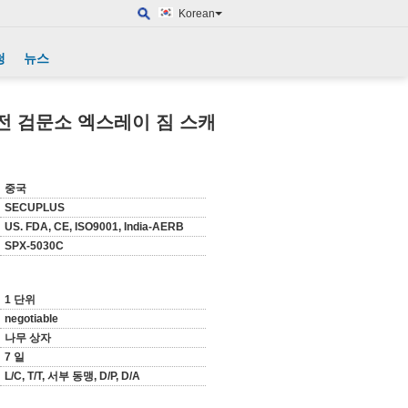
Korean
청
뉴스
안전 검문소 엑스레이 짐 스캐
중국
SECUPLUS
US. FDA, CE, ISO9001, India-AERB
SPX-5030C
1 단위
negotiable
나무 상자
7 일
L/C, T/T, 서부 동맹, D/P, D/A