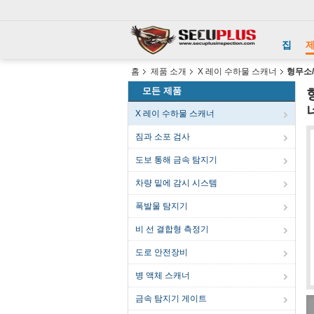
집
홈
제품 소개
X 레이 수하물 스캐너
형무소/
모든 제품
X 레이 수하물 스캐너
짐과 소포 검사
도보 통해 금속 탐지기
차량 밑에 감시 시스템
폭발물 탐지기
비 선 결합형 측정기
도로 안전장비
병 액체 스캐너
금속 탐지기 게이트