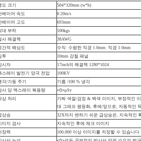
갱도 크기
504*320mm (w*h)
컨베이어 속도
0.20m/s
컨베이어 고도
693mm
최대 부하
100kgs
철사 해결책
38AWG
공간적 해상도
수직: 수평한 직경 1.0mm: 직경 1.0mm
침투
10mm 강철 패널
감시자
17inch의 해결책 1280*1024
엑스레이 발전기 양극 전압
100KV
냉각/가동 주기
기름 /100 % 냉각
<0>
검사 당 엑스레이 복용량
μSv
화상 처리
가짜 색깔/검정 & 백색 이미지, 부정적인 이
대 그래프 평등화, 후에/앞으로, 자동적인
급상승
32X까지 변하기 쉬운 급상승은, 지속적인 
이미지 검사
지속적인 후에 체크 이미지
저장력
100,000 이상 이미지를 저장할 수 있습니다
<0>
방사선 누설
모든 국제적인 방사선 안전 수요의 법규에 