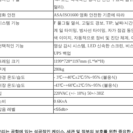
멀리).
영화 안전
ASA/ISO1600 영화 안전한 기준에 따라
시스템 기능
F 풀그릴 열쇠, 고밀도 경보, TIP; 날짜/시간
계 일 타이밍, 방사선 타이밍, 자가 점검 동
색 이미지, 자동적으로 정비 및 진단 체계, 
선택적인 기능
영상 감시 시스템, LED 신속한 스크린, 비
UPS 백업
프레임 크기
1199*728*1197mm (L*W*H)
무게
280kg
-
환경 온도/습도
3℃~+40℃±2℃/5%~95% (불응식)
저장 온도/습도
-43℃~+60℃±2℃/5%~95% (불응식)
힘
220VAC (+/- 10%) 50+/-3HZ
소비
0.6KvA
<55db>
잡음 레벨
우리는 공항에 있는 성공적인 케이스, 세관 및 정부의 보호를 위한 중요한