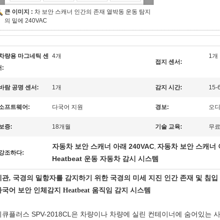
큰 이미지 :
차 보안 스캐너 인간의 존재 열박동 운동 탐지
의 밑에 240VAC
차량용 마그네틱 센
4개
1개
접지 센서:
:
바람 공명 센서:
1개
감지 시간:
15-
소프트웨어:
다국어 지원
경보:
오디
보증:
18개월
기술 교육:
무
자동차 보안 스캐너 아래 240VAC
자동차 보안 스캐너 
,
강조하다:
Heatbeat 운동 자동차 감시 시스템
세관, 국경의 밀항자를 감지하기 위한 국경의 미세 지진 인간 존재 및 침입
다국어 보안 인체감지 Heatbeat 움직임 감지 시스템
시큐플러스 SPV-2018CL은 차량이나 차량에 실린 컨테이너에 숨어있는