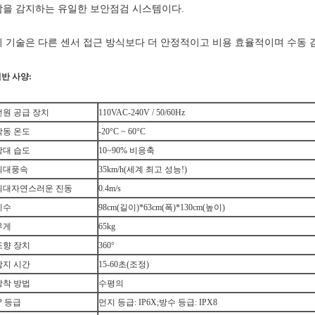
람을 감지하는 유일한 보안점검 시스템이다.
이 기술은 다른 센서 접근 방식보다 더 안정적이고 비용 효율적이며 수동
반 사양:
전원 공급 장치
110VAC-240V / 50/60Hz
작동 온도
-20°C ~ 60°C
상대 습도
10~90% 비응축
최대풍속
35km/h(세계 최고 성능!)
최대자연스러운 진동
0.4m/s
치수
98cm(길이)*63cm(폭)*130cm(높이)
무게
65kg
조향 장치
360°
감지 시간
15-60초(조정)
장착 방법
수평의
P 등급
먼지 등급: IP6X;방수 등급: IPX8