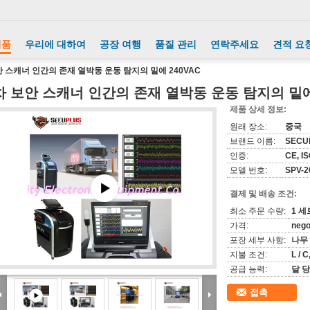
제품
우리에 대하여
공장 여행
품질 관리
연락주세요
견적 요
안 스캐너 인간의 존재 열박동 운동 탐지의 밑에 240VAC
차 보안 스캐너 인간의 존재 열박동 운동 탐지의 밑에 
제품 상세 정보:
원래 장소:
중국
브랜드 이름:
SECU
인증:
CE, I
모델 번호:
SPV-2
결제 및 배송 조건:
최소 주문 수량:
1 세
가격:
nego
포장 세부 사항:
나무
지불 조건:
L / 
공급 능력:
달 당
접촉