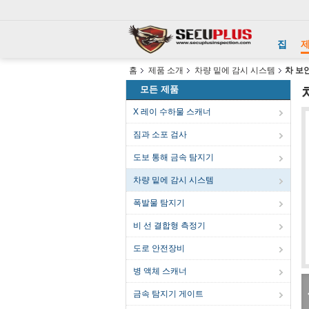
집
홈
제품 소개
차량 밑에 감시 시스템
차 보
모든 제품
X 레이 수하물 스캐너
짐과 소포 검사
도보 통해 금속 탐지기
차량 밑에 감시 시스템
폭발물 탐지기
비 선 결합형 측정기
도로 안전장비
병 액체 스캐너
금속 탐지기 게이트