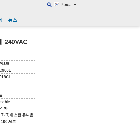
Korean
청
뉴스
240VAC
PLUS
SO9001
018CL
트
tiable
 상자
C, T / T, 웨스턴 유니온
 100 세트